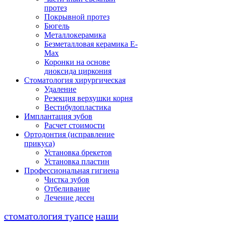
протез
Покрывной протез
Бюгель
Металлокерамика
Безметалловая керамика E-
Max
Коронки на основе
диоксида циркония
Стоматология хирургическая
Удаление
Резекция верхушки корня
Вестибулопластика
Имплантация зубов
Расчет стоимости
Ортодонтия (исправление
прикуса)
Установка брекетов
Установка пластин
Профессиональная гигиена
Чистка зубов
Отбеливание
Лечение десен
стоматология туапсе
наши