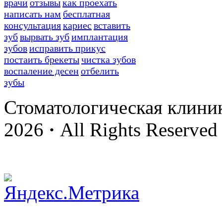
врачи
отзывы
как проехать
написать нам
бесплатная
консультация
кариес
вставить
зуб
вырвать зуб
имплантация
зубов
исправить прикус
постаить брекеты
чистка зубов
воспаление десен
отбелить
зубы
Стоматологическая клини
2026
·
All Rights Reserved