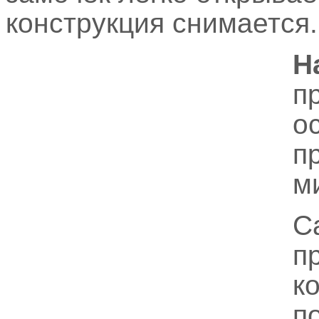
конструкция снимается.
Н
п
о
п
м
С
п
к
п